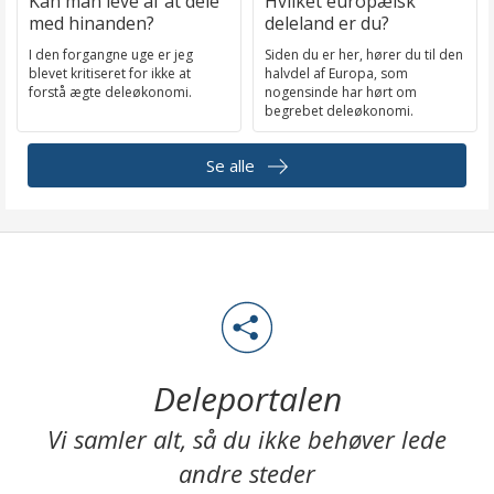
Kan man leve af at dele
Hvilket europæisk
med hinanden?
deleland er du?
I den forgangne uge er jeg
Siden du er her, hører du til den
blevet kritiseret for ikke at
halvdel af Europa, som
forstå ægte deleøkonomi.
nogensinde har hørt om
begrebet deleøkonomi.
Se alle
Deleportalen
Vi samler alt, så du ikke behøver lede
andre steder