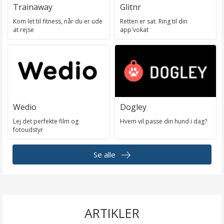
Trainaway
Glitnr
Kom let til fitness, når du er ude
Retten er sat. Ring til din
at rejse
app'vokat
Wedio
Dogley
Lej det perfekte film og
Hvem vil passe din hund i dag?
fotoudstyr
Se alle
ARTIKLER